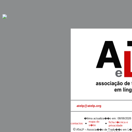
atelp@atelp.org
�ltima actualiza��o em: 08/06/2026 
mapa do
ficha t�cnica e
contactos
●
●
s�tio
privacidade
©
ATeLP – Associa��o de Tradu��o em L�n