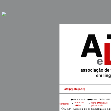
atelp@atelp.org
�ltima actualiza��o em: 08/08/2026 
mapa do
ficha t�cnica e
contactos
●
●
s�tio
privacidade
©
ATeLP – Associa��o de Tradu��o em L�n