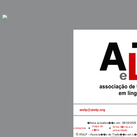
atelp@atelp.org
�ltima actualiza��o em: 08/10/2026 
mapa do
ficha t�cnica e
contactos
●
●
s�tio
privacidade
©
ATeLP – Associa��o de Tradu��o em L�n