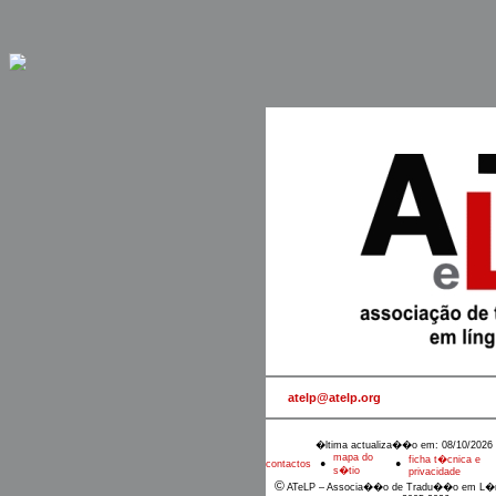
atelp@atelp.org
�ltima actualiza��o em: 08/10/2026 
mapa do
ficha t�cnica e
contactos
●
●
s�tio
privacidade
©
ATeLP – Associa��o de Tradu��o em L�n