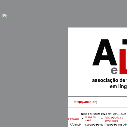
atelp@atelp.org
�ltima actualiza��o em: 08/07/2026 
mapa do
ficha t�cnica e
contactos
●
●
s�tio
privacidade
©
ATeLP – Associa��o de Tradu��o em L�n