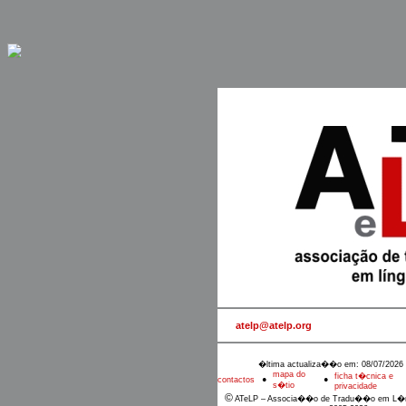
atelp@atelp.org
�ltima actualiza��o em: 08/07/2026 
mapa do
ficha t�cnica e
contactos
●
●
s�tio
privacidade
©
ATeLP – Associa��o de Tradu��o em L�n