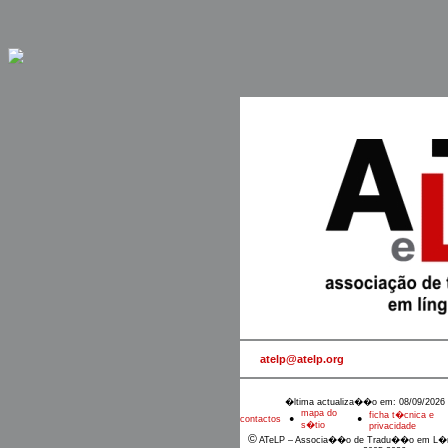
atelp@atelp.org
�ltima actualiza��o em: 08/09/2026 
mapa do
ficha t�cnica e
contactos
●
●
s�tio
privacidade
©
ATeLP – Associa��o de Tradu��o em L�n