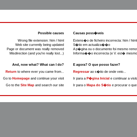
Possible causes
Causas poss�veis
Wrong file extension: htm / html
Extens�o de ficheiro incorrecta: htm / html
Web site currently being updated
S�tio em actualiza��o
Page or document was really removed
A p�gina ou o documento foi mesmo remo
Misdirection (and you're really lost...)
Informa��o incorrecta (e V. est� mesmo 
And, now what? What can I do?
E agora? O que posso fazer?
Return
to where ever you came from...
Regressar
ao s�tio de onde veio...
Go to
Homepage
and continue your visit
Ir para a
P�gina Inicial
e continuar a visit
Go to the
Site Map
and search our site
Ir para o
Mapa do S�tio
e procurar o que