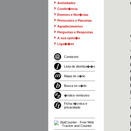
Actividades
Confer�ncia
Eventos e Not�cias
Protocolos e Parcerias
Agradecimentos
Perguntas e Respostas
A sua opini�o
Liga��es
Contactos
Lista de distribui��o
Mapa do s�tio
Busca no s�tio
�ndice remissivo
Ficha t�cnica e
privacidade