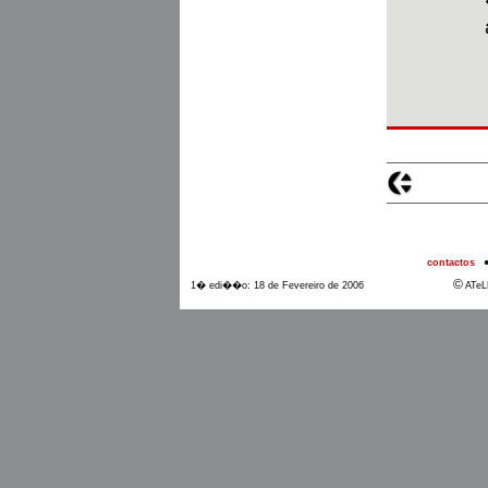
contactos
©
1� edi��o: 18 de Fevereiro de 2006
ATeL