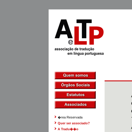
�rea Reservada
Quer ser associado?
A Tradu��o