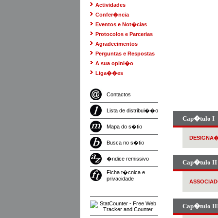
Actividades
Confer�ncia
Eventos e Not�cias
Protocolos e Parcerias
Agradecimentos
Perguntas e Respostas
A sua opini�o
Liga��es
Contactos
Lista de distribui��o
Cap�tulo I
Mapa do s�tio
DESIGNA�
Busca no s�tio
�ndice remissivo
Cap�tulo II
Ficha t�cnica e
privacidade
ASSOCIA
Cap�tulo II