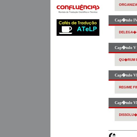
ORGANIZ
Cap�tulo I
DELEGA��
Cap�tulo V
QU�RUM E
Cap�tulo V
REGIME F
Cap�tulo V
DISSOLU