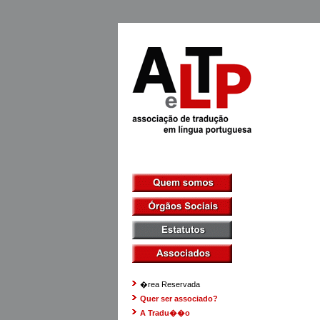
�rea Reservada
Quer ser associado?
A Tradu��o