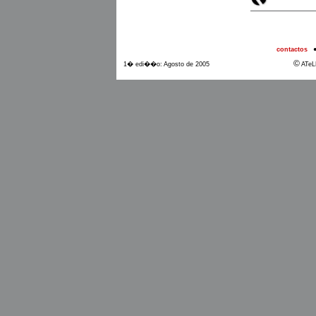
contactos
©
1� edi��o: Agosto de 2005
ATeL