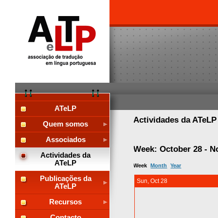
ATeLP
Actividades da ATeL
Quem somos
Associados
Week: October 28 - N
Actividades da
ATeLP
Week
Month
Year
Publicações da
Sun, Oct 28
ATeLP
Recursos
Contacto