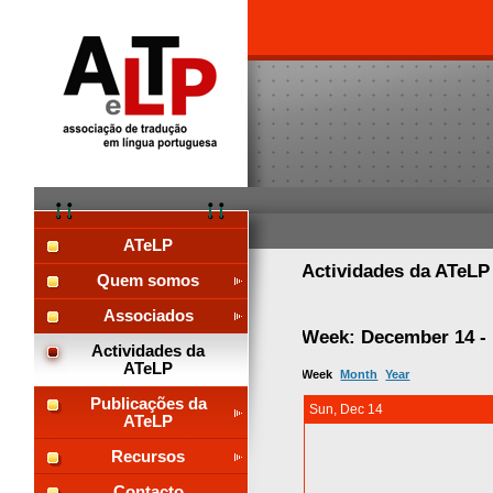
ATeLP
Actividades da ATeL
Quem somos
Associados
Week: December 14 -
Actividades da
ATeLP
Week
Month
Year
Publicações da
Sun, Dec 14
ATeLP
Recursos
Contacto