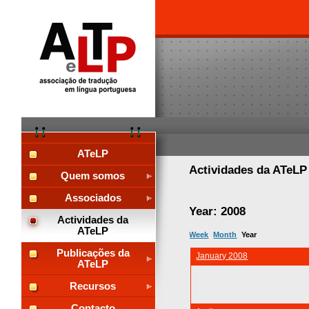
ATeLP
Actividades da ATeL
Quem somos
Associados
Year: 2008
Actividades da
ATeLP
Week
Month
Year
Publicações da
January 2008
ATeLP
Recursos
Contacto