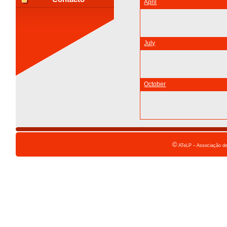
April
July
October
©
ATeLP – Associação de