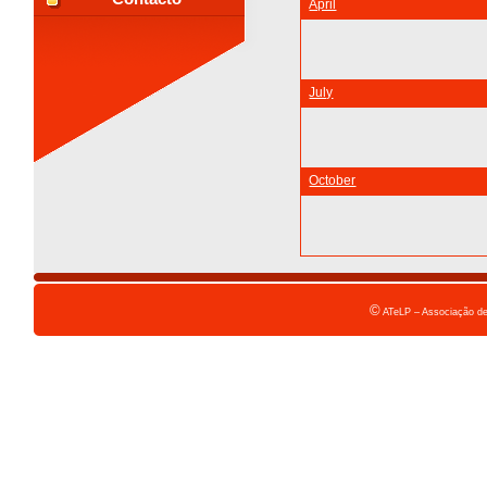
April
July
October
©
ATeLP – Associação de