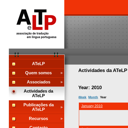
ATeLP
Actividades da ATeL
Quem somos
Associados
Year: 2010
Actividades da
ATeLP
Week
Month
Year
Publicações da
January 2010
ATeLP
Recursos
Contacto