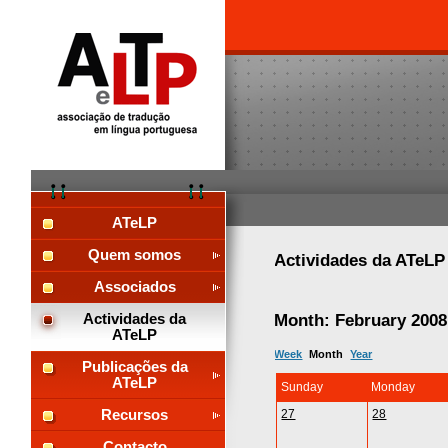
ATeLP
Quem somos
Actividades da ATeL
Associados
Month: February 2008
Actividades da
ATeLP
Week
Month
Year
Publicações da
ATeLP
Sunday
Monday
27
28
Recursos
Contacto