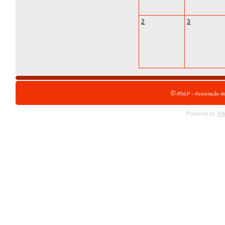
2
3
©
ATeLP – Associação de
Powered by
Wil