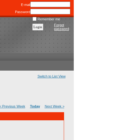
E-mail
Password
Remember me
Forgot
password
Switch to List View
< Previous Week
Today
Next Week >