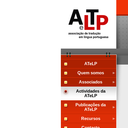
ATeLP
Quem somos
Associados
Actividades da
ATeLP
Publicações da
ATeLP
Recursos
Contacto