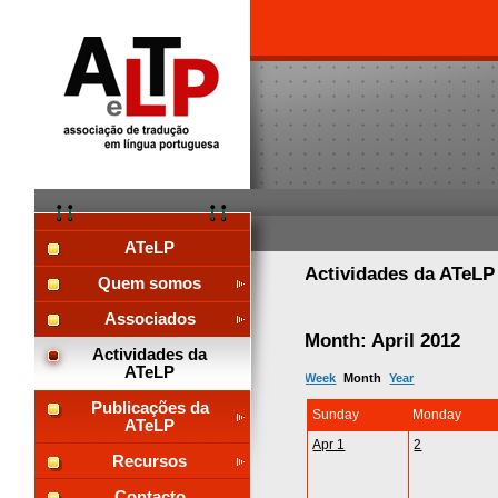
ATeLP
Actividades da ATeL
Quem somos
Associados
Month: April 2012
Actividades da
ATeLP
Week
Month
Year
Publicações da
Sunday
Monday
ATeLP
Apr 1
2
Recursos
Contacto