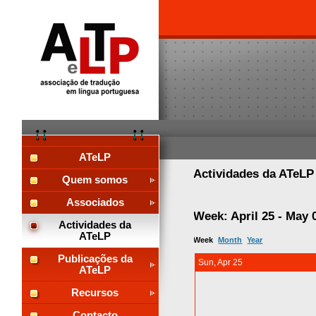
ATeLP
Actividades da ATeL
Quem somos
Associados
Week: April 25 - May 
Actividades da
ATeLP
Week
Month
Year
Publicações da
Sun, Apr 25
ATeLP
Recursos
Contacto