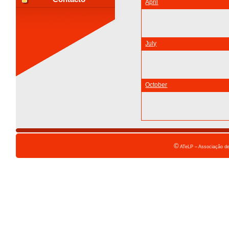
April
July
October
©
ATeLP – Associação de