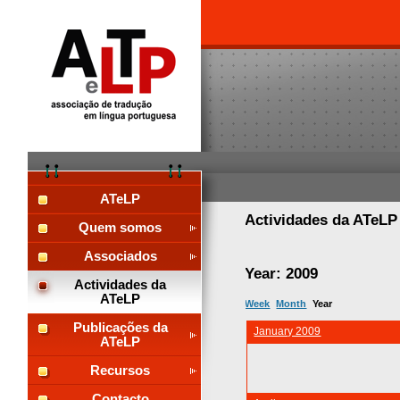
ATeLP
Actividades da ATeL
Quem somos
Associados
Year: 2009
Actividades da
ATeLP
Week
Month
Year
Publicações da
January 2009
ATeLP
Recursos
Contacto