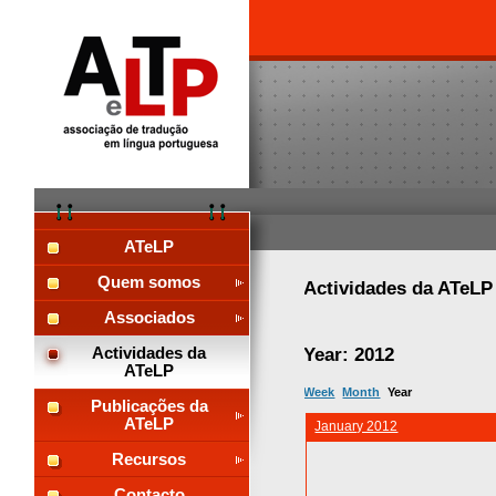
ATeLP
Quem somos
Actividades da ATeL
Associados
Year: 2012
Actividades da
ATeLP
Week
Month
Year
Publicações da
ATeLP
January 2012
Recursos
Contacto