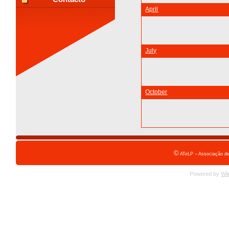
April
July
October
©
ATeLP – Associação de
Powered by
Wil