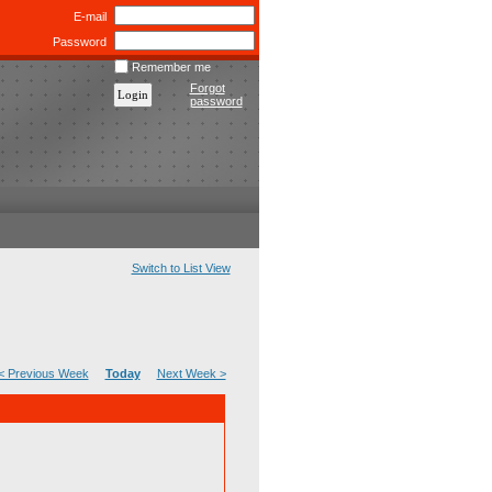
E-mail
Password
Remember me
Forgot
password
Switch to List View
< Previous Week
Today
Next Week >