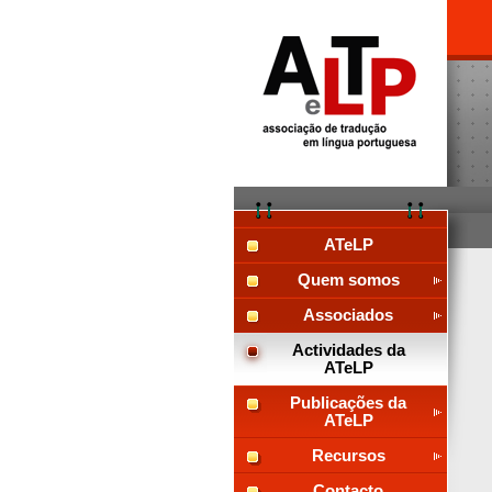
ATeLP
Quem somos
Associados
Actividades da
ATeLP
Publicações da
ATeLP
Recursos
Contacto