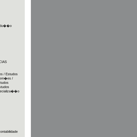
radu��o
CIAS
es / Estudos
lem�es /
studos
studos
pecializa��o
ntabilidade