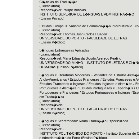
Ci�ncias da Tradu��o
(Licenciatura)
Respons�vel: Phillipe Bonolas
INSTITUTO SUPERIOR DE L�NGUAS E ADMINISTRA��O
(Ensino Privado)
Estudos Europeus: Variante de Comunica��o Intercultural e T
(Licenciatura)
Respons�vel: Thomas Juan Carlos Husgen
UNIVERSIDADE DO PORTO - FACULDADE DE LETRAS
(Ensino P�blico)
L�nguas Estrangeiras Aplicadas
(Licenciatura)
Respons�vel: Maria Eduarda Bicudo Azeredo Keating
UNIVERSIDADE DO MINHO – INSTITUTO DE LETRAS E CI�N
HUMANAS (Ensino P�blico)
L�nguas e Literaturas Modernas – Variantes de: Estudos Alem�
Anglo-Americanos / Estudos Franceses / Estudos Franceses e A
Estudos Franceses e Ingleses / Estudos Ingleses e Alem�es / E
Portugueses e Alem�es / Estudos Portugueses e Espanh�is / E
Portugueses e Franceses / Estudos Portugueses e Ingleses (Es
em Tradu��o)
(Licenciatura)
Respons�veis: -
UNIVERSIDADE DO PORTO - FACULDADE DE LETRAS
(Ensino P�blico)
L�nguas e Secretariado: Ramo Tradu��o Especializada
(Licenciatura)
Respons�vel: -
INSTITUTO POLIT�CNICO DO PORTO - Instituto Superior de Co
e Administra��o do Porto (Ensino P�blico)