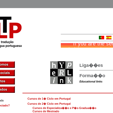
Liga��es
Forma��o
Educational links
Cursos de 1� Ciclo em Portugal
ada
Cursos de 2� Ciclo em Portugal
ociado?
Cursos de Esp
ecializa��o e P�s-Gradua��o
Cursos
de Mestrado