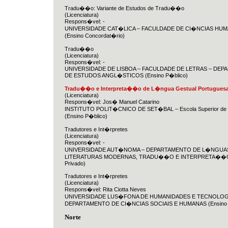
Tradu��o: Variante de Estudos de Tradu��o
(Licenciatura)
Respons�vel: -
UNIVERSIDADE CAT�LICA – FACULDADE DE CI�NCIAS HU
(Ensino Concordat�rio)
Tradu��o
(Licenciatura)
Respons�vel: -
UNIVERSIDADE DE LISBOA – FACULDADE DE LETRAS – DE
DE ESTUDOS ANGL�STICOS (Ensino P�blico)
Tradu��o e Interpreta��o de L�ngua Gestual Portugues
(Licenciatura)
Respons�vel: Jos� Manuel Catarino
INSTITUTO POLIT�CNICO DE SET�BAL – Escola Superior d
(Ensino P�blico)
Tradutores e Int�rpretes
(Licenciatura)
Respons�vel: -
UNIVERSIDADE AUT�NOMA – DEPARTAMENTO DE L�NGUA
LITERATURAS MODERNAS, TRADU��O E INTERPRETA��O 
Privado)
Tradutores e Int�rpretes
(Licenciatura)
Respons�vel: Rita Ciotta Neves
UNIVERSIDADE LUS�FONA DE HUMANIDADES E TECNOLOG
DEPARTAMENTO DE CI�NCIAS SOCIAIS E HUMANAS (Ensino P
Norte