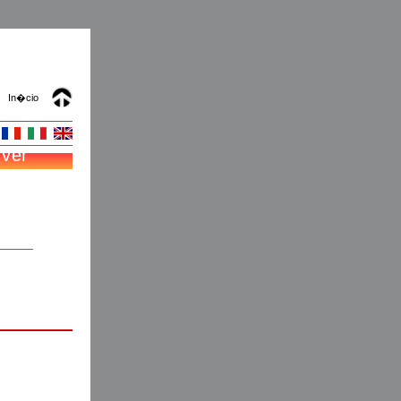
In�cio