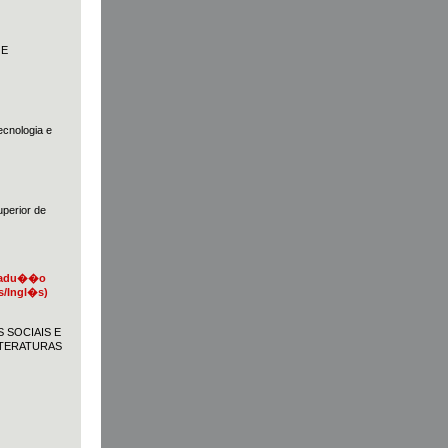
 E
cnologia e
erior de
Tradu��o
/Ingl�s)
 SOCIAIS E
ITERATURAS