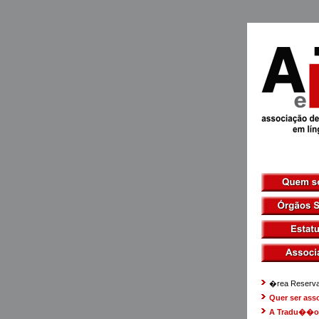
�rea Reserv
Quer ser ass
A Tradu��o