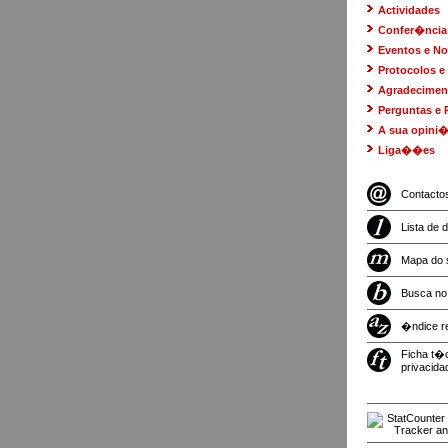
Actividades
Confer�ncia
Eventos e N
Protocolos e 
Agradecimen
Perguntas e 
A sua opini
Liga��es
Contacto
Lista de 
Mapa do 
Busca no
�ndice r
Ficha t�
privacida