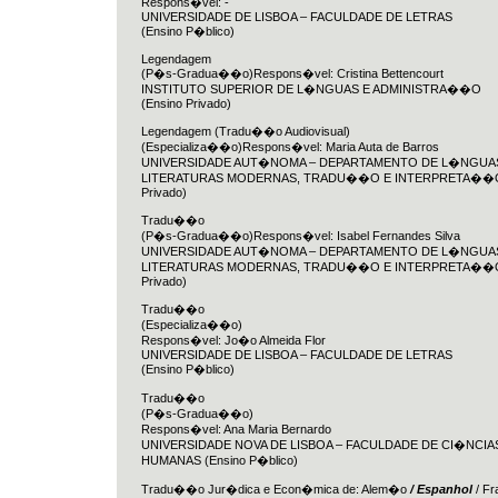
Respons�vel: -
UNIVERSIDADE DE LISBOA – FACULDADE DE LETRAS
(Ensino P�blico)
Legendagem
(P�s-Gradua��o)Respons�vel: Cristina Bettencourt
INSTITUTO SUPERIOR DE L�NGUAS E ADMINISTRA��O
(Ensino Privado)
Legendagem (Tradu��o Audiovisual)
(Especializa��o)Respons�vel: Maria Auta de Barros
UNIVERSIDADE AUT�NOMA – DEPARTAMENTO DE L�NGUA
LITERATURAS MODERNAS, TRADU��O E INTERPRETA��O 
Privado)
Tradu��o
(P�s-Gradua��o)Respons�vel: Isabel Fernandes Silva
UNIVERSIDADE AUT�NOMA – DEPARTAMENTO DE L�NGUA
LITERATURAS MODERNAS, TRADU��O E INTERPRETA��O 
Privado)
Tradu��o
(Especializa��o)
Respons�vel: Jo�o Almeida Flor
UNIVERSIDADE DE LISBOA – FACULDADE DE LETRAS
(Ensino P�blico)
Tradu��o
(P�s-Gradua��o)
Respons�vel: Ana Maria Bernardo
UNIVERSIDADE NOVA DE LISBOA – FACULDADE DE CI�NCIAS
HUMANAS (Ensino P�blico)
Tradu��o Jur�dica e Econ�mica de: Alem�o
/ Espanhol
/ Fr