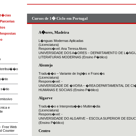
ot�cias
Cursos de 1� Ciclo em Portugal
Parcerias
tos
A�ores, Madeira
Respostas
�o
L�nguas Modernas Aplicadas
(Licenciatura)
Respons�vel: Ana Teresa Alves
UNIVERSIDADE DOS A�ORES – DEPARTAMENTO DE L�NGU
LITERATURAS MODERNAS (Ensino P�blico)
s
Alentejo
distribui��o
Tradu��o – Variante de Ingl�s e Franc�s
(Licenciatura)
s�tio
Respons�vel: -
UNIVERSIDADE DE �VORA – �REA DEPARTAMENTAL DE CI
 s�tio
HUMANAS E SOCIAIS (Ensino P�blico)
Algarve
emissivo
Tradu��o e Interpreta��o Multim�dia
cnica e
(Licenciatura)
de
Respons�vel: -
UNIVERSIDADE DO ALGARVE – ESCOLA SUPERIOR DE ED
(Ensino P�blico)
Centro