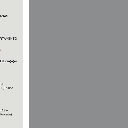
MANAS
PARTAMENTO
a
e Educa��o
S E
(Ensino
IAS –
rivado)