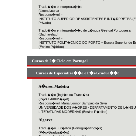
Tradu��o e Interpreta��o
(Licenciatura)
Respons�vel: -
INSTITUTO SUPERIOR DE ASSISTENTES E INT�RPRETES (En
Privado)
Tradu��o e Interpreta��o de L�ngua Gestual Portuguesa
(Bacharelato)
Respons�vel: -
INSTITUTO POLIT�CNICO DO PORTO – Escola Superior de 
(Ensino P�blico)
Cursos de 2� Ciclo em Portugal
Cursos de Especializa��o e P�s-Gradua��o
A�ores, Madeira
Tradu��o (Ingl�s ou Franc�s)
(P�s-Gradua��o)
Respons�vel: Maria Leonor Sampaio da Silva
UNIVERSIDADE DOS A�ORES - DEPARTAMENTO DE L�NGU
LITERATURAS MODERNAS (Ensino P�blico)
Algarve
Tradu��o Jur�dica (Portugu�s/Ingl�s)
(P�s-Gradua��o)