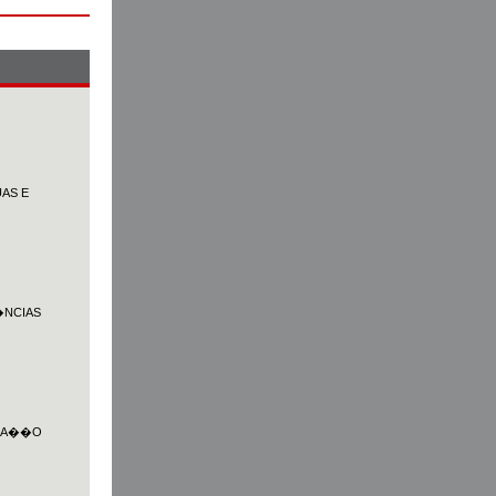
AS E
�NCIAS
UCA��O