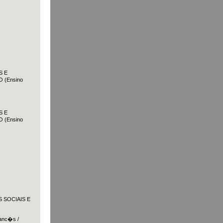
S E
(Ensino
S E
(Ensino
 SOCIAIS E
anc�s /