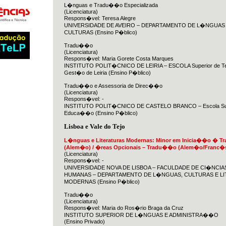
L�nguas e Tradu��o Especializada
(Licenciatura)
Respons�vel: Teresa Alegre
UNIVERSIDADE DE AVEIRO – DEPARTAMENTO DE L�NGUAS
CULTURAS (Ensino P�blico)
Tradu��o
(Licenciatura)
Respons�vel: Maria Gorete Costa Marques
INSTITUTO POLIT�CNICO DE LEIRIA – ESCOLA Superior de Te
Gest�o de Leiria (Ensino P�blico)
Tradu��o e Assessoria de Direc��o
(Licenciatura)
Respons�vel: -
INSTITUTO POLIT�CNICO DE CASTELO BRANCO – Escola Sup
Educa��o (Ensino P�blico)
Lisboa e Vale do Tejo
L�nguas e Literaturas Modernas: Minor em Inicia��o � 
(Alem�o) / �reas Opcionais – Tradu��o (Alem�o/Franc�s
(Licenciatura)
Respons�vel: -
UNIVERSIDADE NOVA DE LISBOA – FACULDADE DE CI�NCIAS
HUMANAS – DEPARTAMENTO DE L�NGUAS, CULTURAS E L
MODERNAS (Ensino P�blico)
Tradu��o
(Licenciatura)
Respons�vel: Maria do Ros�rio Braga da Cruz
INSTITUTO SUPERIOR DE L�NGUAS E ADMINISTRA��O
(Ensino Privado)