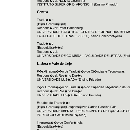
Respons�vel: Nat�lia Laranjinha
INSTITUTO SUPERIOR D. AFONSO III (Ensino Privado)
Centro
Tradu��o
(P�s-Gradua��o)
Respons�vel: Peter Hanenberg
UNIVERSIDADE CAT�LICA – CENTRO REGIONAL DAS BEIRA
FACULDADE DE LETRAS – VISEU (Ensino Concordat�rio)
Tradu��o
(Especializa��o)
Respons�vel: -
UNIVERSIDADE DE COIMBRA – FACULDADE DE LETRAS (Ensin
Lisboa e Vale do Tejo
P�s-Gradua��o de Tradu��o de Ci�ncias e Tecnologias
Respons�vel: Ros�rio Dur�o
UNIVERSIDADE LUS�ADA (Ensino Privado)
P�s-Gradua��o de Tradu��o de Ci�ncias M�dicas e da Vi
Respons�vel: Ros�rio Dur�o
UNIVERSIDADE LUS�ADA (Ensino Privado)
Estudos de Tradu��o
(P�s-Gradua��o)Respons�vel: Carlos Castilho Pais
UNIVERSIDADE ABERTA – DEPARTAMENTO DE L�NGUA E C
PORTUGUESAS (Ensino P�blico)
Interpreta��o de Confer�ncia
(Especializa��o)