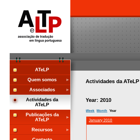
ATeLP
Quem somos
Actividades da ATeL
Associados
Year: 2010
Actividades da
ATeLP
Week
Month
Year
Publicações da
ATeLP
January 2010
Recursos
Contacto