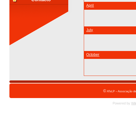
April
July
October
©
ATeLP – Associação de
Powered by
Wil