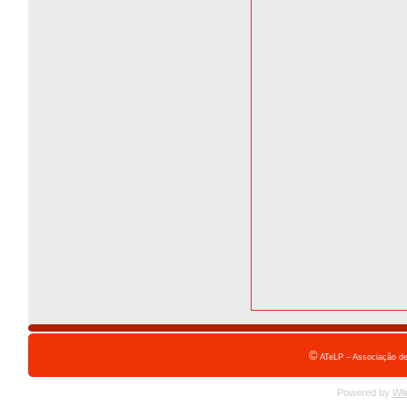
©
ATeLP – Associação de
Powered by
Wil