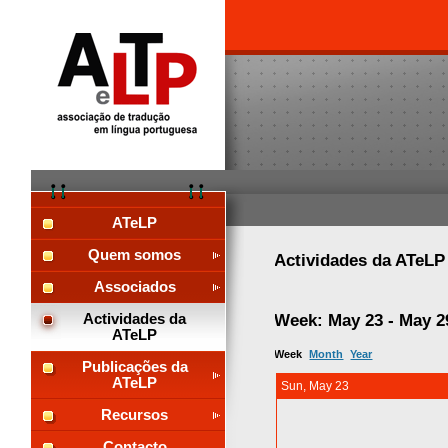
ATeLP
Quem somos
Actividades da ATeL
Associados
Week: May 23 - May 2
Actividades da
ATeLP
Week
Month
Year
Publicações da
ATeLP
Sun, May 23
Recursos
Contacto